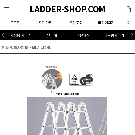
LADDER-SHOP.COM
로그인
회원가입
주문조회
마이페이지
가정용 사다리
말비계
주문제작
다락방사다리
만능 멀티사다리
>
MLA 사다리