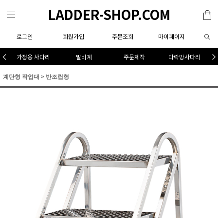
LADDER-SHOP.COM
로그인
회원가입
주문조회
마이페이지
가정용 사다리
말비계
주문제작
다락방사다리
계단형 작업대
>
반조립형