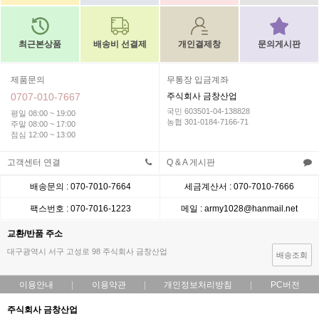
최근본상품
배송비 선결제
개인결제창
문의게시판
제품문의
무통장 입금계좌
0707-010-7667
주식회사 금창산업
국민 603501-04-138828
평일 08:00 ~ 19:00
농협 301-0184-7166-71
주말 08:00 ~ 17:00
점심 12:00 ~ 13:00
고객센터 연결
Q & A 게시판
배송문의 : 070-7010-7664
세금계산서 : 070-7010-7666
팩스번호 : 070-7016-1223
메일 : army1028@hanmail.net
교환/반품 주소
대구광역시 서구 고성로 98 주식회사 금창산업
배송조회
이용안내
이용약관
개인정보처리방침
PC버전
주식회사 금창산업