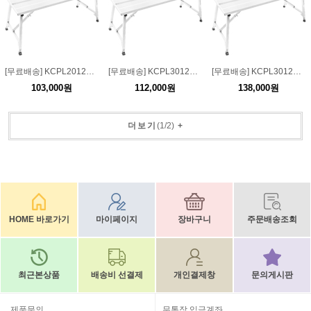
[무료배송] KCPL20120 강화용 일자형 고급 도배사다리폭:20 길이:120 높이:55-75
[무료배송] KCPL30120 강화용 일자형 고급 도배사다리폭:30 길이:120 높이:55-75
[무료배송] KCPL30120-1 강화용 일자형 고급 도배사다리폭:30 길이:120 높이:100-120
103,000원
112,000원
138,000원
더보기
(
1
/
2
)
+
HOME 바로가기
마이페이지
장바구니
주문배송조회
최근본상품
배송비 선결제
개인결제창
문의게시판
제품문의
무통장 입금계좌