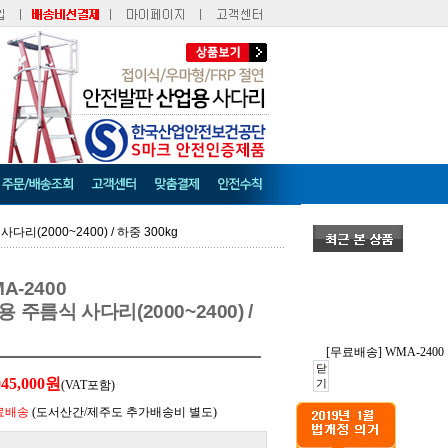
리(2000~2400) / 하중 300kg
A-2400
주름식 사다리(2000~2400) /
[무료배송] WMA-2400
닫
045,000원
기
(VAT포함)
료배송
(도서산간/제주도 추가배송비 별도)