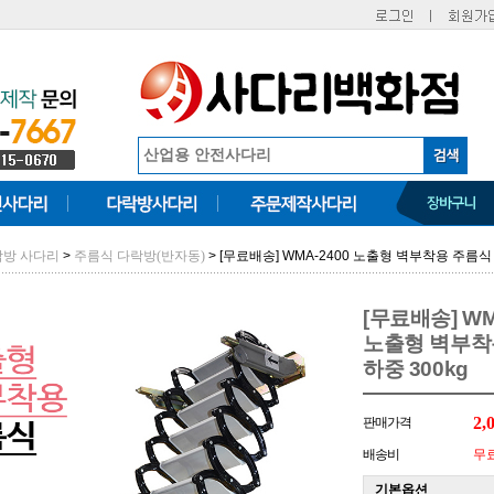
>
> [무료배송] WMA-2400 노출형 벽부착용 주름식 사다
락방 사다리
주름식 다락방(반자동)
[무료배송] WM
노출형 벽부착용 
하중 300kg
2,
판매가격
배송비
무
기본옵션