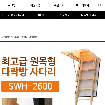
로그인
회원가입
주문조회
마이페이지
가정용 사다리
말비계
주문제작
다락방사다리
다락방 사다리
>
원목 다락방