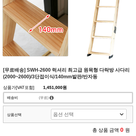
[무료배송] SWH-2600 럭셔리 최고급 원목형 다락방 사다리
(2000~2600)/3단접이식/140mm발판/반자동
상품가[VAT포함]
1,451,000원
배송비
(무료)
상품선택
0
총 상품 금액
원