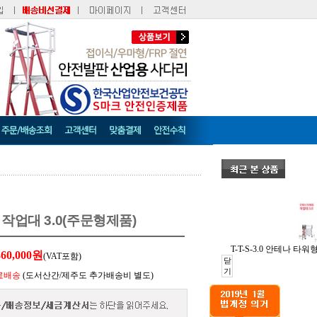
작업대 3.0(주문형제품)
T-T-S-3.0 안테나 타
360,000
원
(VAT포함)
닫
기
료배송
(도서산간/제주도 추가배송비 별도)