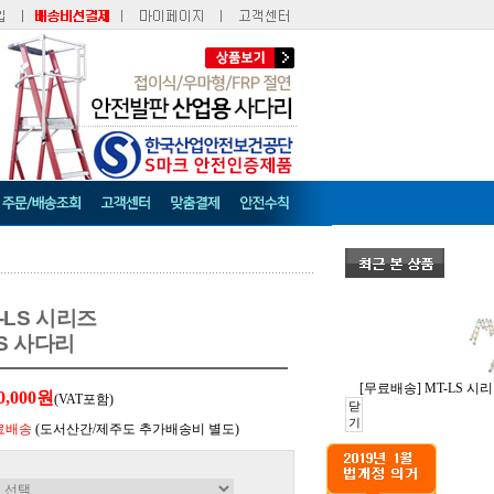
-LS 시리즈
S 사다리
[무료배송] MT-LS 시
0,000원
(VAT포함)
닫
기
료배송
(도서산간/제주도 추가배송비 별도)