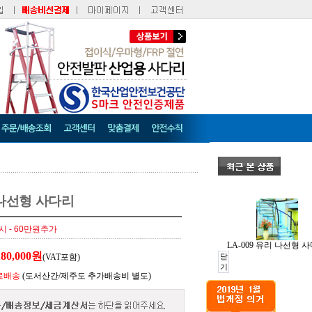
리 나선형 사다리
 - 60만원추가
LA-009 유리 나선형 
180,000
원
닫
(VAT포함)
기
료배송
(도서산간/제주도 추가배송비 별도)