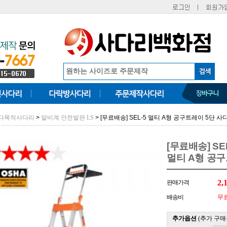
>
> [무료배송] SEL-5 멀티 A형 공구트레이 5단 
 다목적사다리
말비계 안전발판 LS
[무료배송] SE
멀티 A형 공구
2,
판매가격
배송비
무
추가옵션
(추가 구매