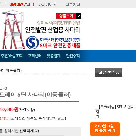
사다리(이동롤러)
L-5
트레이 5단 사다리(이동롤러)
[무료배송] SEL-5 멀
197,000원
(VAT포함)
닫
기
료배송
(도서산간/제주도 추가배송비 별도)
를 원하시면 선택하세요)