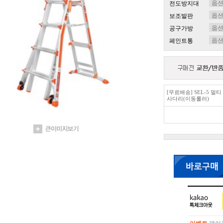
전도방지대
보조발판
공구가방
페인트통
[무료배송] SEL-5 멀
사다리(이동롤러)
이벤트
페이포