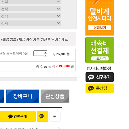
티 A형 공구트레이 5단
2,197,000
원
총 상품 금액
2,197,000
원
인트 적립 혜택 2배 UP!