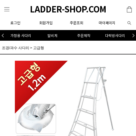
LADDER-SHOP.COM
로그인
회원가입
주문조회
마이페이지
가정용 사다리
말비계
주문제작
다락방사다리
조경/과수 사다리
>
고급형