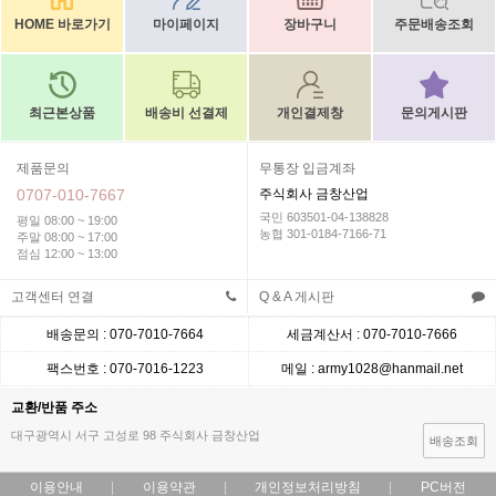
HOME 바로가기
마이페이지
장바구니
주문배송조회
최근본상품
배송비 선결제
개인결제창
문의게시판
제품문의
무통장 입금계좌
0707-010-7667
주식회사 금창산업
국민 603501-04-138828
평일 08:00 ~ 19:00
농협 301-0184-7166-71
주말 08:00 ~ 17:00
점심 12:00 ~ 13:00
고객센터 연결
Q & A 게시판
배송문의 : 070-7010-7664
세금계산서 : 070-7010-7666
팩스번호 : 070-7016-1223
메일 : army1028@hanmail.net
교환/반품 주소
대구광역시 서구 고성로 98 주식회사 금창산업
배송조회
이용안내
이용약관
개인정보처리방침
PC버전