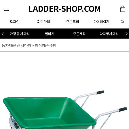
LADDER-SHOP.COM
로그인
회원가입
주문조회
마이페이지
가정용 사다리
말비계
주문제작
다락방사다리
농자재/운반 사다리
>
리어카/손수레