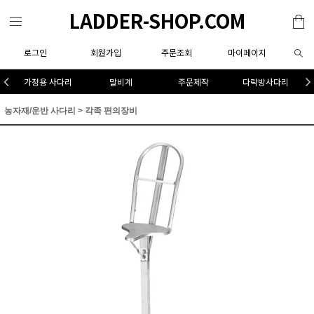
LADDER-SHOP.COM
로그인
회원가입
주문조회
마이페이지
가정용 사다리
말비계
주문제작
다락방사다리
농자재/운반 사다리
>
각족 편의장비