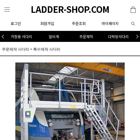
LADDER-SHOP.COM
로그인
회원가입
주문조회
마이페이지
가정용 사다리
말비계
주문제작
다락방사다리
주문제작 사다리
>
특수제작 사다리