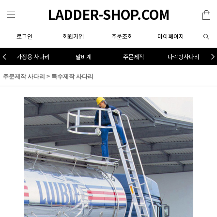
LADDER-SHOP.COM
로그인
회원가입
주문조회
마이페이지
가정용 사다리
말비계
주문제작
다락방사다리
주문제작 사다리
>
특수제작 사다리