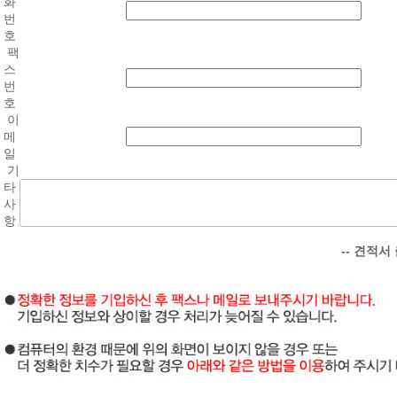
화
번
호
팩
스
번
호
이
메
일
기
타
사
항
-- 견적서