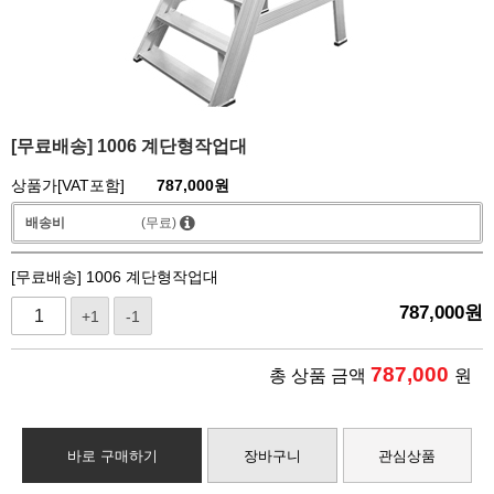
[무료배송] 1006 계단형작업대
상품가[VAT포함]
787,000
원
배송비
(무료)
[무료배송] 1006 계단형작업대
787,000
원
+1
-1
787,000
총 상품 금액
원
바로 구매하기
장바구니
관심상품