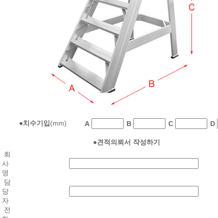
●
치수기입
(mm)
A
B
C
D
●
견적의뢰서 작성하기
회
사
명
담
당
자
전