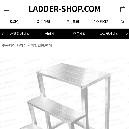
LADDER-SHOP.COM
로그인
회원가입
주문조회
마이페이지
가정용 사다리
말비계
주문제작
다락방사다리
주문제작 사다리
>
작업발판/평대