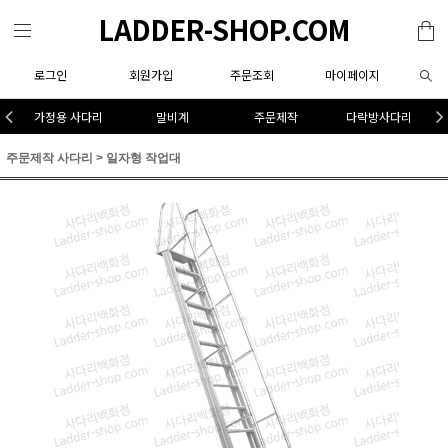
LADDER-SHOP.COM
로그인
회원가입
주문조회
마이페이지
가정용 사다리
말비계
주문제작
다락방사다리
주문제작 사다리
>
일자형 작업대