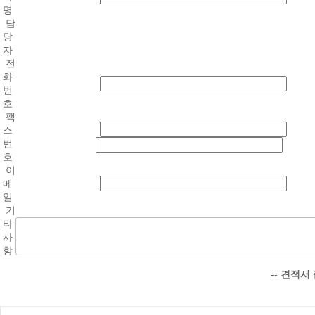
명
담
당
자
전
화
번
호
팩
스
번
호
이
메
일
기
타
사
항
-- 견적서