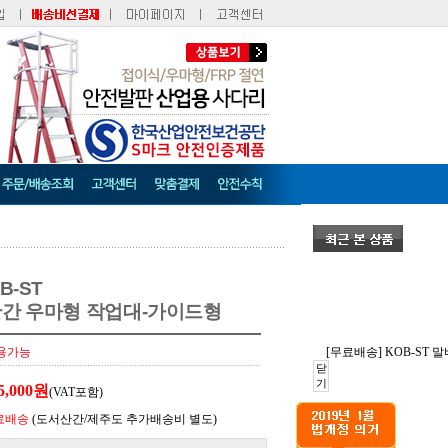
B-ST
난간 우마형 작업대-가이드형
[무료배송] KOB-ST
용가능
닫
기
5,000원
(VAT포함)
료배송
(도서산간/제주도 추가배송비 별도)