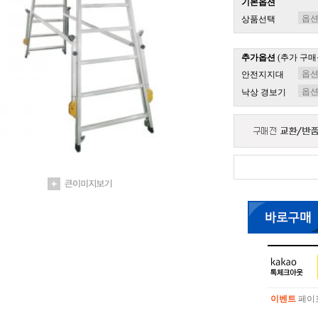
기본옵션
상품선택
추가옵션
(추가 구매
안전지지대
낙상 경보기
이벤트
페이포
이벤트
페이포