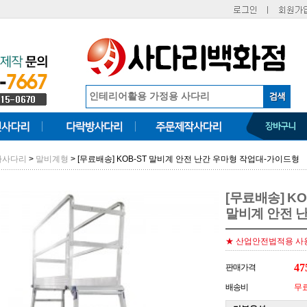
>
> [무료배송] KOB-ST 말비계 안전 난간 우마형 작업대-가이드형
마사다리
말비계형
[무료배송] KO
말비계 안전 
★ 산업안전법적용 사
47
판매가격
배송비
무