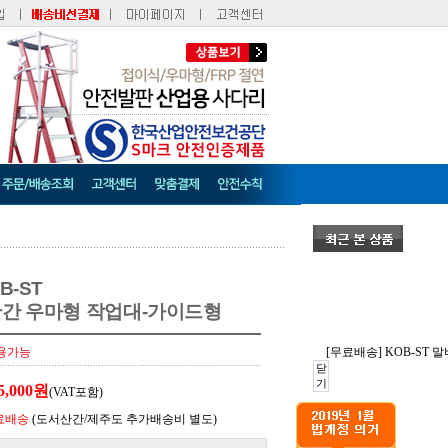
B-ST
난간 우마형 작업대-가이드형
[무료배송] KOB-ST
용가능
닫
기
5,000원
(VAT포함)
료배송
(도서산간/제주도 추가배송비 별도)