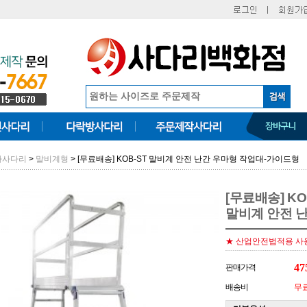
>
> [무료배송] KOB-ST 말비계 안전 난간 우마형 작업대-가이드형
마사다리
말비계형
[무료배송] KO
말비계 안전 
★ 산업안전법적용 사
47
판매가격
배송비
무