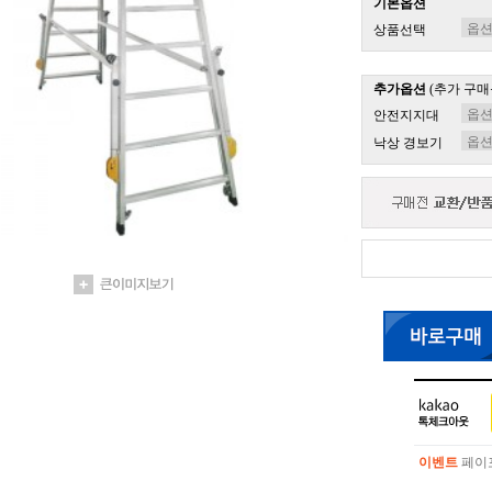
기본옵션
상품선택
추가옵션
(추가 구매
안전지지대
낙상 경보기
이벤트
페이포
이벤트
페이포