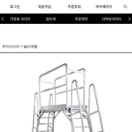
로그인
회원가입
주문조회
마이페이지
가정용 사다리
말비계
주문제작
다락방사다리
우마사다리
>
말비계형