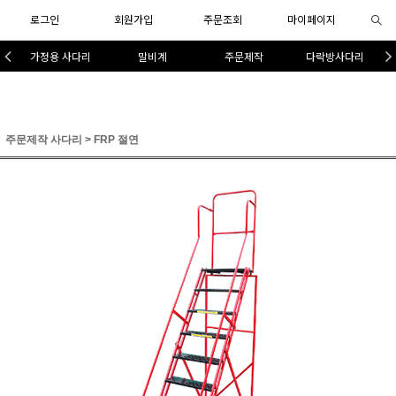
로그인
회원가입
주문조회
마이페이지
가정용 사다리
말비계
주문제작
다락방사다리
주문제작 사다리
>
FRP 절연