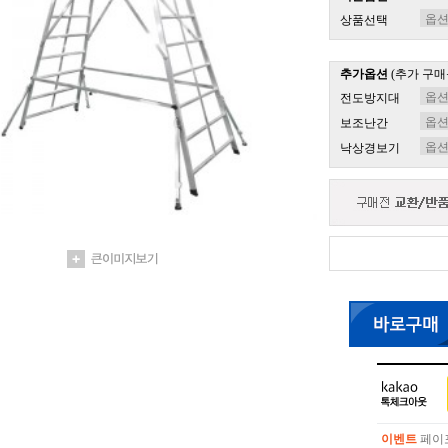
상품선택
추가옵션
(추가 구매
전도방지대
보조난간
낙상경보기
이벤트
페이포