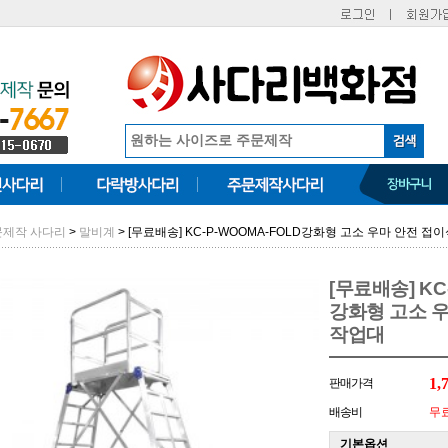
>
> [무료배송] KC-P-WOOMA-FOLD강화형 고소 우마 안전 
문제작 사다리
말비계
[무료배송] KC
강화형 고소 
작업대
1,
판매가격
배송비
무
기본옵션