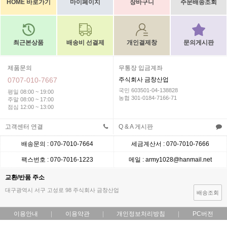
HOME 바로가기
마이페이지
장바구니
주문배송조회
최근본상품
배송비 선결제
개인결제창
문의게시판
제품문의
무통장 입금계좌
0707-010-7667
주식회사 금창산업
국민 603501-04-138828
평일 08:00 ~ 19:00
농협 301-0184-7166-71
주말 08:00 ~ 17:00
점심 12:00 ~ 13:00
고객센터 연결
Q & A 게시판
배송문의 : 070-7010-7664
세금계산서 : 070-7010-7666
팩스번호 : 070-7016-1223
메일 : army1028@hanmail.net
교환/반품 주소
대구광역시 서구 고성로 98 주식회사 금창산업
배송조회
이용안내
이용약관
개인정보처리방침
PC버전