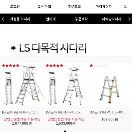
로그인
회원가입
주문조회
마이페이지
가정용 사다리
말비계
주문제작
다락방사다리
[무료배송] KDK-K7 (7단)유로형 안전가드 발판 작업대말비계 사다리1.77~2.5m
[무료배송] KDK-K6 (6단)유로형 안전가드 발판 작업대말비계 사다리1.5~2.05m
[무료배송] PS LS-30 다목적 LS 3단 사다리보관높이1.0m A형최대1.5m I형최대3.2m
산업안전법적용 사용가능
산업안전법적용 사용가능
109,000원
1,677,000원
1,533,000원