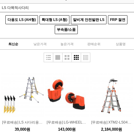
LS 다목적사다리
다용도 LS (AH형)
특대형 LS (A형)
말비계 안전발판 LS
FRP 절연
부속품/소품
최신순
낮은가격
높은가격
판매순위
상품명
[무료배송] LS 사다리용 악세서리 부속품 접이식 전도방지대(미니)
[무료배송] LG-WHEEL-AC LG용 이동롤러 악세사리 (XTR용)
[무료배송] XTM2-LS04 XTM 2.0 LS 4단 사다리
39,000원
143,000원
2,184,000원