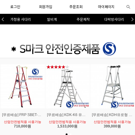
로그인
회원가입
주문조회
마이페이지
가정용 사다리
말비계
주문제작
다락방사다리
[무료배송] FRP SBET-105안전 작업사다리 5단 말비계 비전도체 절연사다리
[무료배송] KDK-K6 유로형 안전가드 발판작업대 말비계 6단 사다리
[무료배송] KDH유로형 안전발판 사다리[3단~5단]
산업안전법적용 사용가능
산업안전법적용 사용가능
산업안전법적용 사용가능
710,000원
1,533,000원
399,000원