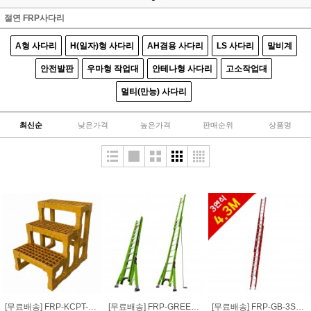
절연 FRP사다리
A형 사다리
H(일자)형 사다리
AH겸용 사다리
LS 사다리
말비계
안전발판
우마형 작업대
안테나형 사다리
고소작업대
멀티(만능) 사다리
최신순
낮은가격
높은가격
판매순위
상품명
[무료배송] FRP-KCPT-03 보강용 FRP 계단 3단
[무료배송] FRP-GREEN-SS-73 비전도체 2연식 로프사다리 그린-SS 7.3M
[무료배송] FRP-GB-3S-430 소방서 구조용 FRP 3단 로프형 절연사다리 4.3M