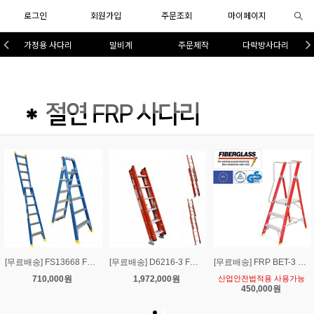
로그인
회원가입
주문조회
마이페이지
가정용 사다리
말비계
주문제작
다락방사다리
[무료배송] FS13668 FRP 비전도체 절연 듀얼 다목적 6단 사다리AH형 1.8M~3.2M / 하중150kg
[무료배송] D6216-3 FRP 비전도체 3연식 절연 로프사다리 축소1.8M/연장3.9M
[무료배송] FRP BET-3 말비계 비전도체 절연사다리안전난간 와이드 3단 사다리
710,000원
1,972,000원
산업안전법적용 사용가능
450,000원