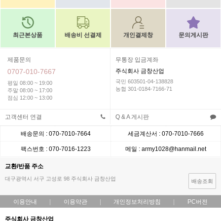
최근본상품
배송비 선결제
개인결제창
문의게시판
제품문의
무통장 입금계좌
0707-010-7667
주식회사 금창산업
국민 603501-04-138828
평일 08:00 ~ 19:00
농협 301-0184-7166-71
주말 08:00 ~ 17:00
점심 12:00 ~ 13:00
고객센터 연결
Q & A 게시판
배송문의 : 070-7010-7664
세금계산서 : 070-7010-7666
팩스번호 : 070-7016-1223
메일 : army1028@hanmail.net
교환/반품 주소
대구광역시 서구 고성로 98 주식회사 금창산업
배송조회
이용안내
이용약관
개인정보처리방침
PC버전
주식회사 금창산업