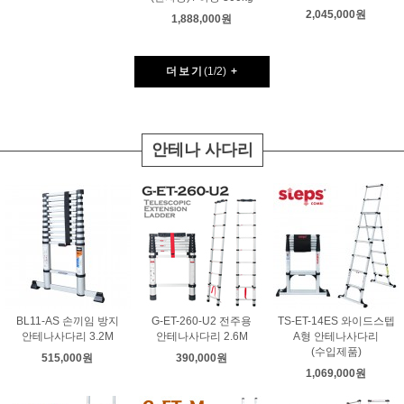
2,045,000원
1,888,000원
더보기
(
1
/
2
)
+
안테나 사다리
BL11-AS 손끼임 방지
G-ET-260-U2 전주용
TS-ET-14ES 와이드스텝
안테나사다리 3.2M
안테나사다리 2.6M
A형 안테나사다리
(수입제품)
515,000원
390,000원
1,069,000원