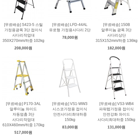
[무료배송] S423-5 스틸
[무료배송] LFD-44AL
[무료배송] 150B
가정용광폭 3단 접이식
유로형 가정용사다리 2단
알루미늄 광폭 3단
사다리작업대
사다리상단
78,000원
350X270mm/하중 102kg
315X152mm/하중 136kg
208,000원
182,000원
[무료배송] P170-3AL
[무료배송] VS1-WW3
[무료배송] VS3-WB4
알루미늄 와이드
시스코가정용 접이식
파워텝가정용 접이식
자동멈춤 3단
안전사다리최대하중
안전강화 와이드
사다리작업대
150kg
사다리최대하중 150kg
610X460mm/하중 170kg
83,000원
131,000원
517,000원