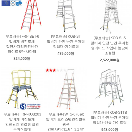
[무료배송] FRP BET-6
[무료배송] KOB-ST
[무료배송] KOB-SLS
말비계 비전도체
말비계 안전 난간 우마형
말비계 안전 난간 우마형
절연사다리안전난간
작업대-가이드형
슬라이드 작업대-높낮이
와이드 6단 사다리
조절형
475,000원
824,000원
2,522,000원
[무료배송] KOB-STTB
[무료배송] FRP-KOB203
[무료배송] WTS-6 (6단)
말비계 안전 난간 우마형
말비계 비전도체
말비계 트러스텝안전발판
작업대-핸들 가이드형
안전난간 연결형 절연
광폭
우마작업대
양면사다리1.67~3.27m
943,000원