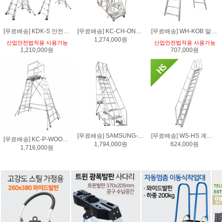
[무료배송] KDK-S 안전난간 발판 말비계사다리(3단~13단)
[무료배송] KC-CH-ONE 체크 안전 강화 원작업대
[무료배송] WH-KOB 말비계 와이드 안전 난간 우마형 작업대
1,274,000원
산업안전법적용 사용가능
산업안전법적용 사용가능
1,210,000원
707,000원
[무료배송] SAMSUNG-OPEN-SAFE 삼성 계폐형문 안전 계단 작업대
[무료배송] WS-HS 계단형 일자 작업대 HS형
[무료배송] KC-P-WOOMA-FOLD강화형 고소 우마 안전 접이식 말비계 사다리 작업대
1,794,000원
624,000원
1,716,000원