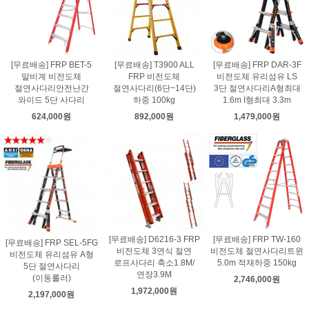
[무료배송] FRP BET-5
[무료배송] T3900 ALL
[무료배송] FRP DAR-3F
말비계 비전도체
FRP 비전도체
비전도체 유리섬유 LS
절연사다리안전난간
절연사다리(6단~14단)
3단 절연사다리A형최대
와이드 5단 사다리
하중 100kg
1.6m I형최대 3.3m
624,000원
892,000원
1,479,000원
[무료배송] D6216-3 FRP
[무료배송] FRP TW-160
[무료배송] FRP SEL-5FG
비전도체 3연식 절연
비전도체 절연사다리트윈
비전도체 유리섬유 A형
로프사다리 축소1.8M/
5.0m 적재하중 150kg
5단 절연사다리
연장3.9M
(이동롤러)
2,746,000원
1,972,000원
2,197,000원