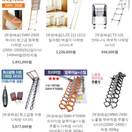
[무료배송] SWH-2600
[무료배송] LZX-111 (11단
[무료배송] TS-10L
럭셔리 최고급 원목형
일자형) 벽걸이 다락방
안테나식 벽부착 다락방
다락방 사다리
사다리-8
사다리
(2000~2600)/3단접이식/
1,226,000원
944,000원
140mm발판/반자동
1,451,000원
[무료배송] 최고급형 자동
[무료배송] WMA-2400
[무료배송] SWH-P70900
다락방 사다리
노출형 벽부착용 주름식
프리미엄 알루미늄+스틸
사다리(2000~2400) /
주름식 다락방 사다리
5,977,000원
하중 300kg
(반자동) / 하중 300kg