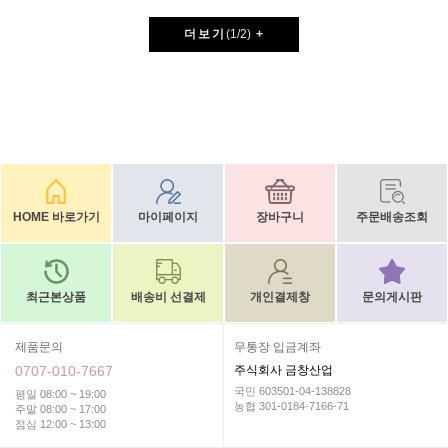
더보기
(
1
/
2
)
+
HOME 바로가기
마이페이지
장바구니
주문배송조회
최근본상품
배송비 선결제
개인결제창
문의게시판
제품문의
무통장 입금계좌
0707-010-7667
주식회사 금창산업
국민 603501-04-138828
평일 08:00 ~ 19:00
농협 301-0184-7166-71
주말 08:00 ~ 17:00
점심 12:00 ~ 13:00