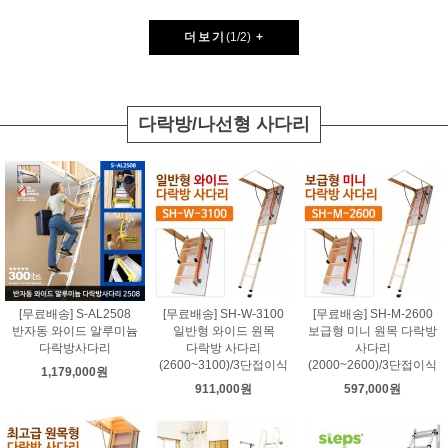
더보기
(
1
/
2
)
+
다락방/나선형 사다리
[무료배송] S-AL2508
[무료배송] SH-W-3100
[무료배송] SH-M-2600
반자동 와이드 알루미늄
일반형 와이드 원목
보급형 미니 원목 다락방
다락방사다리
다락방 사다리
사다리
(2600~3100)/3단접이식
(2000~2600)/3단접이식
1,179,000원
911,000원
597,000원