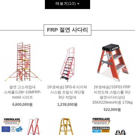
더보기
(
1
/
2
)
+
FRP 절연 사다리
절연 고소작업대
[무료배송] SFG-8 이지락
[무료배송] SSF03 FRP
스케폴드2M~10MFRP-
시스템 조립식 계단형
비전도체 스텝스툴 3단
mobil 시리즈
8단 작업대
절연사다리상단
356X229mm/하중 170kg
6,600,000원
1,238,000원
522,000원