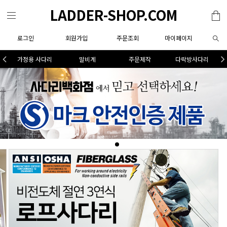
LADDER-SHOP.COM
로그인
회원가입
주문조회
마이페이지
가정용 사다리
말비계
주문제작
다락방사다리