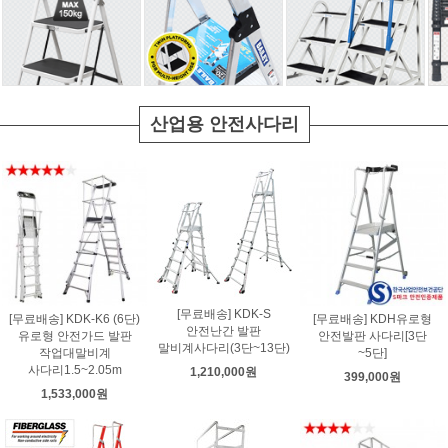
산업용 안전사다리
[무료배송] KDK-S
[무료배송] KDK-K6 (6단)
[무료배송] KDH유로형
안전난간 발판
유로형 안전가드 발판
안전발판 사다리[3단
말비계사다리(3단~13단)
작업대말비계
~5단]
사다리1.5~2.05m
1,210,000원
399,000원
1,533,000원