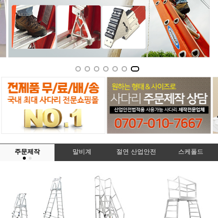
주문제작
말비계
절연 산업안전
스케폴드