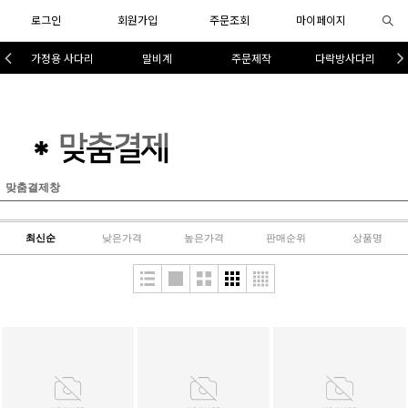
로그인
회원가입
주문조회
마이페이지
가정용 사다리
말비계
주문제작
다락방사다리
맞춤결제창
최신순
낮은가격
높은가격
판매순위
상품명