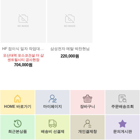
HF 접이식 일자 작업대 난간양쪽 / 주문형 *1대(운임비포함)
삼성전자 메탈 박찬현님
오산대역 포스코건설 더 샵
220,000원
센트럴시티 공사현장
704,000원
HOME 바로가기
마이페이지
장바구니
주문배송조회
최근본상품
배송비 선결제
개인결제창
문의게시판