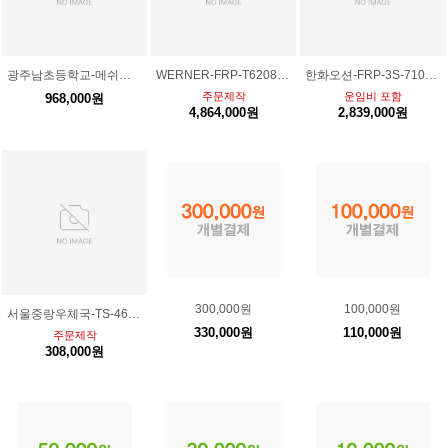
광주남초등학교-메쉬망진열대주문건
WERNER-FRP-T6208 2대 / T6210 *3대 (운임비포함)
한화오션-FRP-3S-710+전도방지대포함 1대/로프3연식 7M+전도방지대 / 운임비포함
주문제작
운임비 포함
968,000원
4,864,000원
2,839,000원
300,000원
100,000원
서울중랑우체국-TS-46+전도방지대포함+운임비포함
330,000원
110,000원
주문제작
308,000원