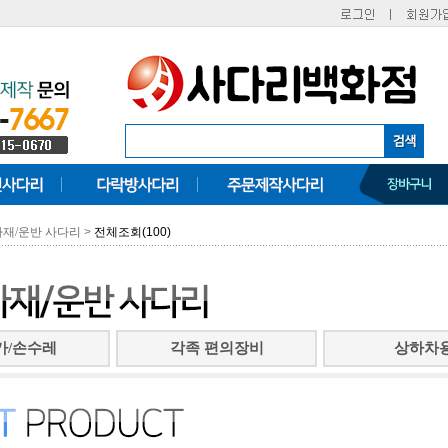
>
전체조회(100)
재/운반 사다리
카/손수레
각족 편의장비
상하차