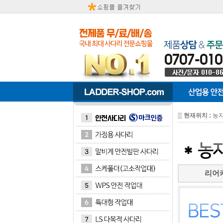
▒
현재위치 :
농자
리어