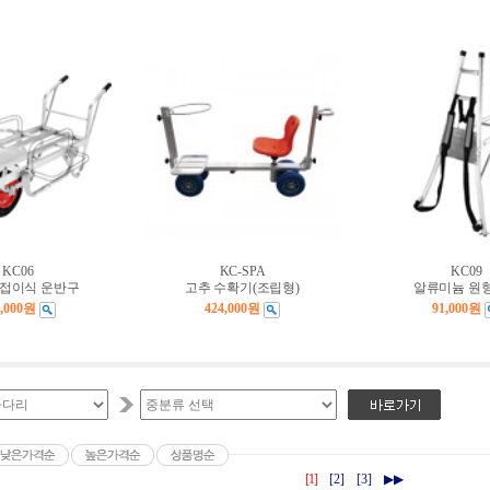
KC06
KC-SPA
KC09
 접이식 운반구
고추 수확기(조립형)
알류미늄 원
7,000원
424,000원
91,000원
[1]
[2]
[3]
▶▶