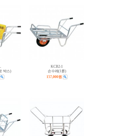
L
KCB2-1
로 박스)
손수레(1륜)
157,000원