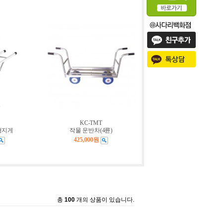
KC-TMT
형지게
작물 운반차(4륜)
425,000원
총
100
개의 상품이 있습니다.