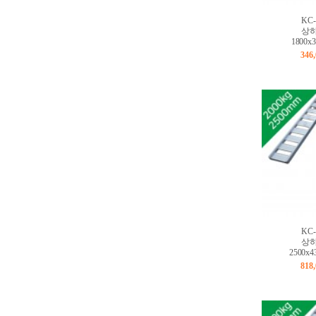
KC-
상하
1800x
346
KC-
상하
2500x4
818