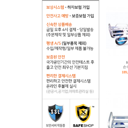
K
손수
189