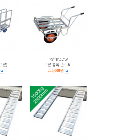
R
KCHB2-2W
4륜)
2륜 광폭 손수레
220,000원