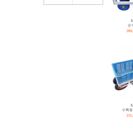
K
손수
204
수확용 
251