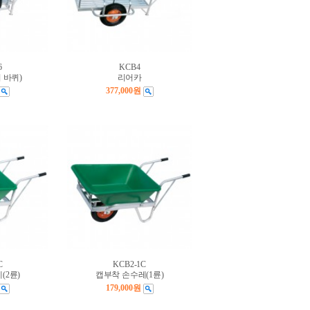
6
KCB4
 바퀴)
리어카
377,000원
C
KCB2-1C
(2륜)
캡부착 손수레(1륜)
179,000원