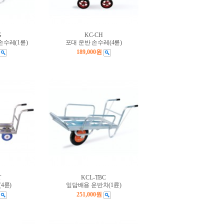
G
KC-CH
손수레(1륜)
포대 운반 손수레(4륜)
189,000원
T
KCL-TBC
4륜)
잎담배용 운반차(1륜)
251,000원