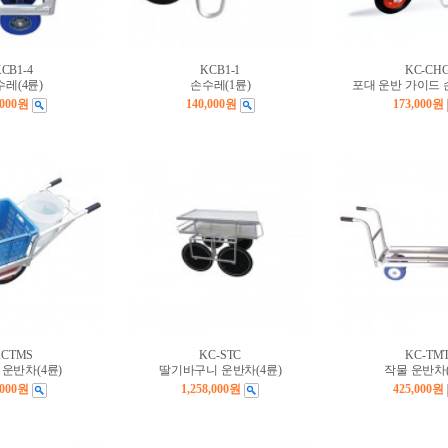
CB1-4
KCB1-1
KC-CH
레(4륜)
손수레(1륜)
포대 운반 가이드 
,000원
140,000원
173,000원
KCTMS
KC-STC
KC-TM
운반차(4륜)
딸기바구니 운반차(4륜)
작물 운반차(
,000원
1,258,000원
425,000원