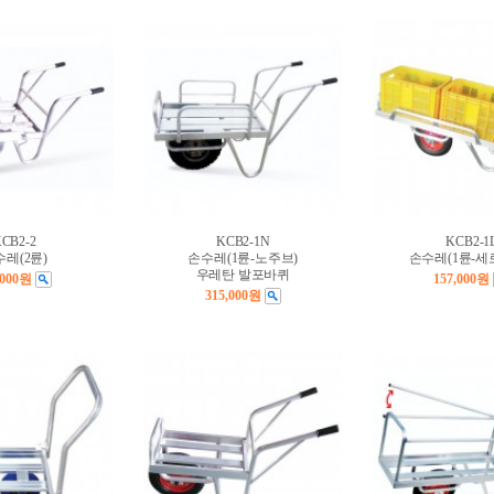
CB2-2
KCB2-1N
KCB2-1
레(2륜)
손수레(1륜-노주브)
손수레(1륜-세
우레탄 발포바퀴
,000원
157,000원
315,000원