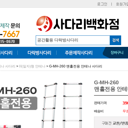
>
> G-MH-260 맨홀전용 안테나 사다리
테나 사다리
H(일자)형 안테나
G-MH-260
맨홀전용 안테
39
판매가격
배송비
무