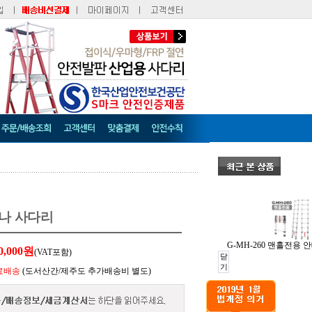
나 사다리
G-MH-260 맨홀전용
0,000
원
(VAT포함)
닫
기
료배송
(도서산간/제주도 추가배송비 별도)