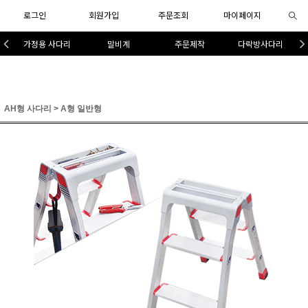
로그인
회원가입
주문조회
마이페이지
가정용 사다리
말비계
주문제작
다락방사다리
AH형 사다리
>
A형 일반형