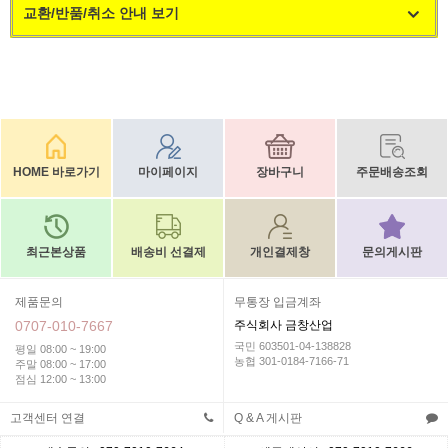
교환/반품/취소 안내 보기
HOME 바로가기
마이페이지
장바구니
주문배송조회
최근본상품
배송비 선결제
개인결제창
문의게시판
제품문의
무통장 입금계좌
0707-010-7667
주식회사 금창산업
국민 603501-04-138828
평일 08:00 ~ 19:00
농협 301-0184-7166-71
주말 08:00 ~ 17:00
점심 12:00 ~ 13:00
고객센터 연결
Q & A 게시판