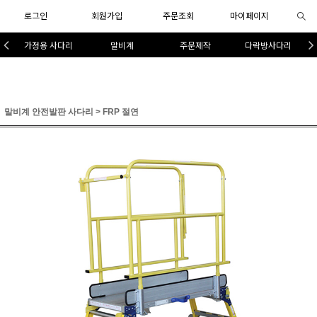
로그인
회원가입
주문조회
마이페이지
가정용 사다리
말비계
주문제작
다락방사다리
말비계 안전발판 사다리
>
FRP 절연