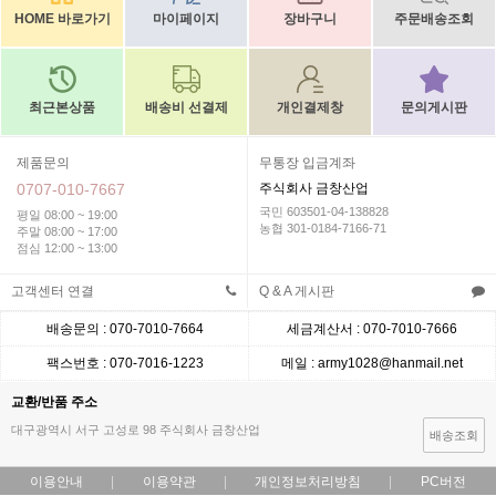
HOME 바로가기
마이페이지
장바구니
주문배송조회
최근본상품
배송비 선결제
개인결제창
문의게시판
제품문의
무통장 입금계좌
0707-010-7667
주식회사 금창산업
국민 603501-04-138828
평일 08:00 ~ 19:00
농협 301-0184-7166-71
주말 08:00 ~ 17:00
점심 12:00 ~ 13:00
고객센터 연결
Q & A 게시판
배송문의 : 070-7010-7664
세금계산서 : 070-7010-7666
팩스번호 : 070-7016-1223
메일 : army1028@hanmail.net
교환/반품 주소
대구광역시 서구 고성로 98 주식회사 금창산업
배송조회
이용안내
이용약관
개인정보처리방침
PC버전