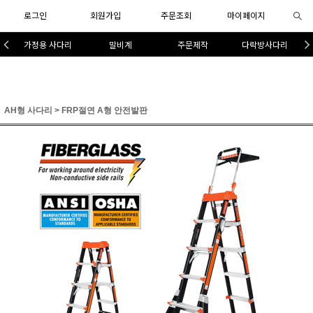
로그인
회원가입
주문조회
마이페이지
가정용 사다리
말비계
주문제작
다락방사다리
AH형 사다리
>
FRP절연 A형 안전발판