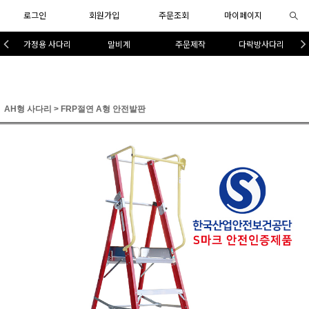
로그인
회원가입
주문조회
마이페이지
가정용 사다리
말비계
주문제작
다락방사다리
AH형 사다리
>
FRP절연 A형 안전발판